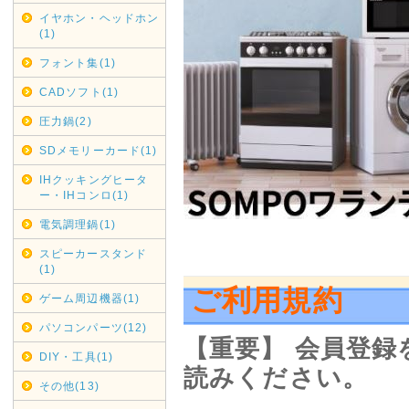
絡がございましたのでご
イヤホン・ヘッドホン
ヤマトホームコンビニエ
(1)
※大型・超大型商品対象
フォント集(1)
CADソフト(1)
宮城県・鹿児島県全域 9月
圧力鍋(2)
佐賀県・大分県・熊本県全域
SDメモリーカード(1)
福岡県・長崎県 全域 9月
IHクッキングヒータ
ー・IHコンロ(1)
電気調理鍋(1)
期間変更の可能性もござ
スピーカースタンド
(1)
佐川急便の集荷・配達停
ご利用規約
ゲーム周辺機器(1)
通常商品対象
パソコンパーツ(12)
【重要】 会員登
DIY・工具(1)
読みください。
九州全域 9月5日(土)～
その他(13)
中国・四国 9月5日(土