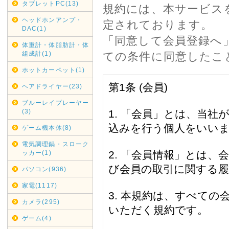
タブレットPC(13)
規約には、本サービス
ヘッドホンアンプ・
定されております。
期間変更の可能性もござ
DAC(1)
「同意して会員登録へ
体重計・体脂肪計・体
2020年07月16日
組成計(1)
ての条件に同意したこ
ホットカーペット(1)
沖縄・北海道・離島の
ヘアドライヤー(23)
本日2020/07/16
ブルーレイプレーヤー
ていただきます。
(3)
縄・北海道・離島からの
ゲーム機本体(8)
料金負担が看過できない
電気調理鍋・スローク
ッカー(1)
その為上記地域からの代
あしからずご了承くださ
パソコン(936)
銀行振り込みでのご注文
家電(1117)
カメラ(295)
2020年05月01日
ゲーム(4)