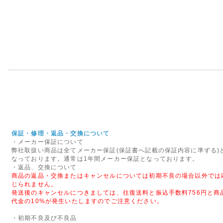
通規制がございます。その為
は、翌着指定をされまし
ございましたのでご指定
間指定も出来ませんので
2019年05月07日
みずほ銀行取扱い終
みずほ銀行取扱い終了い
ご利用ください。
保証・修理・返品・交換について
・メーカー保証について
弊社取扱い商品は全てメーカー保証(保証書へ記載の保証内容に準ずる)
2019年04月12日
なっております。通常は1年間メーカー保証となっております。
・返品、交換について
商品の返品・交換またはキャンセルについては初期不良の場合以外では
GWの休業日
じられません。
発送後のキャンセルにつきましては、往復送料と振込手数料756円と商
GW中は休業日が増えて
代金の10%が発生いたしますのでご注意ください。
さい。
・初期不良及び不良品