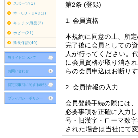
リサイクル回収業務
スポーツ(1)
契約配送業者ヤマトホー
本・CD・DVD(1)
まして、弊社では現在リ
キッチン用品(2)
各自治体へご連絡・ご依
ホビー(21)
再開次第お知らせいたし
延長保証(40)
2019年12月16日
当サイトについて
年末年始休業日
お問い合わせ
カレンダーに反映しまし
特定商取引に関する表記
尚、大型商品・超大型商
ました。
プライバシーポリシー
2019年05月16日
G20大阪サミット開
G20大阪サミット開催に伴