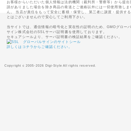
お客様からいただいた個人情報は法的機関（裁判所・警察等）から提出
《hotmail au(ezw
請がありました場合を除き商品の発送とご連絡以外には一切使用致しま
ん。 当店が責任をもって安全に蓄積・保管し、第三者に譲渡・提供す
てご注文いただきますよ
とはございませんので安心してご利用下さい。
せん。
当サイトでは、通信情報の暗号化と実在性の証明のため、GMOグロー
サイン株式会社のSSLサーバ証明書を使用しております。
セキュアシールより、サーバ証明書の検証結果をご確認ください。
お客様よりメールが届い
詳しくはコチラからご確認ください。
おりますが、メールアド
信は届きませんのでご注
Copyright c 2005-2026 Digi-Style All rights reserved.
自動返信メール・お問い
いますが、メールアドレ
それでも届かない場合は
2016年06月16日