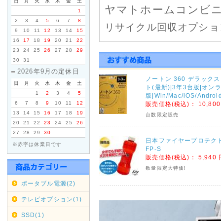
日
月
火
水
木
金
土
ヤマトホームコンビ
1
2
3
4
5
6
7
8
リサイクル回収オプショ
9
10
11
12
13
14
15
大型商品をご注文の際、
16
17
18
19
20
21
22
23
24
25
26
27
28
29
みの受付となりますので
30
31
2026年9月の定休日
ノートン 360 デラック
2021年01月11日
日
月
火
水
木
金
土
ト(最新)|3年3台版|オ
1
2
3
4
5
版|Win/Mac/iOS/Andro
佐川急便一部地域配送
6
7
8
9
10
11
12
販売価格(税込)：
10,80
13
14
15
16
17
18
19
台数限定販売
天候不良による配送の遅
20
21
22
23
24
25
26
地域で発送遅延・停止が
27
28
29
30
日本ファイヤープロテク
※赤字は休業日です
さいませ。
FP-S
販売価格(税込)：
5,940
数量限定大特価!
2020年09月04日
ポータブル電源(2)
台風10号の影響によ
テレビオプション(1)
ヤマトホームコンビニエ
SSD(1)