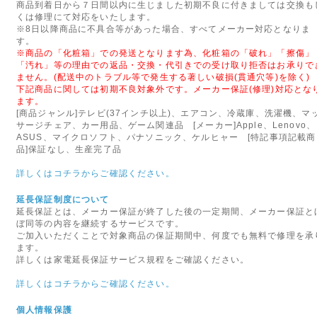
休業日は完全休業となり
商品到着日から７日間以内に生じました初期不良に付きましては交換も
くは修理にて対応をいたします。
お急ぎの方は、早めのご
※8日以降商品に不具合等があった場合、すべてメーカー対応となりま
す。
※商品の「化粧箱」での発送となります為、化粧箱の「破れ」「擦傷」
2018年11月14日
「汚れ」等の理由での返品・交換・代引きでの受け取り拒否はお承りで
ません。(配送中のトラブル等で発生する著しい破損(貫通穴等)を除く)
店休日
下記商品に関しては初期不良対象外です。メーカー保証(修理)対応とな
ます。
11/17(土)は店休日と
[商品ジャンル]テレビ(37インチ以上)、エアコン、冷蔵庫、洗濯機、マ
サージチェア、カー用品、ゲーム関連品 [メーカー]Apple、Lenovo、
発送も行っておりません
ASUS、マイクロソフト、パナソニック、ケルヒャー [特記事項記載商
品]保証なし、生産完了品
2018年09月29日
詳しくはコチラからご確認ください。
台風の影響により集
延長保証制度について
延長保証とは、メーカー保証が終了した後の一定期間、メーカー保証と
ご利用のお客様には
ぼ同等の内容を継続するサービスです。
ご加入いただくことで対象商品の保証期間中、何度でも無料で修理を承
文を頂きます様お願
ます。
詳しくは家電延長保証サービス規程をご確認ください。
2017年08月09日
詳しくはコチラからご確認ください。
<重要>hotmail au(
個人情報保護