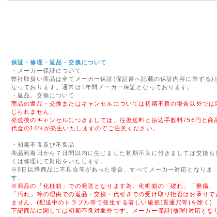
優れた教育向けの組み立てブロ
MORPHUN JAPAN AG
の販売を実現いたしました。
2014年09月29日
◇代金引換手数料と基本送料
保証・修理・返品・交換について
・メーカー保証について
10月1日ご注文分より、「代金
弊社取扱い商品は全てメーカー保証(保証書へ記載の保証内容に準ずる)
行わせていただきます。
なっております。通常は1年間メーカー保証となっております。
なにとぞご理解のほど、よろし
・返品、交換について
商品の返品・交換またはキャンセルについては初期不良の場合以外では
じられません。
2015年08月27日
発送後のキャンセルにつきましては、往復送料と振込手数料756円と商
代金の10%が発生いたしますのでご注意ください。
<重要>富士通ノートパソコ
いて
・初期不良及び不良品
商品到着日から７日間以内に生じました初期不良に付きましては交換も
富士通社製ノートパソコンに搭
くは修理にて対応をいたします。
された一部のバッテリパックに
※8日以降商品に不具合等があった場合、すべてメーカー対応となりま
れがあることがわかりました。
す。
※商品の「化粧箱」での発送となります為、化粧箱の「破れ」「擦傷」
テリパックの交換・回収を自主
「汚れ」等の理由での返品・交換・代引きでの受け取り拒否はお承りで
ません。(配送中のトラブル等で発生する著しい破損(貫通穴等)を除く)
2016年06月16日
下記商品に関しては初期不良対象外です。メーカー保証(修理)対応とな