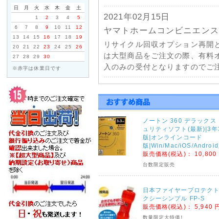
日
月
火
水
木
金
土
2021年02月15日
1
2
3
4
5
6
7
8
9
10
11
12
ヤマトホームコンビニエンス
13
14
15
16
17
18
19
リサイクル回収オプション再開
20
21
22
23
24
25
26
は大型商品をご注文の際、有料
27
28
29
30
入のみの受付となりますのでご注
※赤字は休業日です
2021年01月11日
佐川急便一部地域配送停止に
天候不良による配送の遅延につ
ノートン 360 デラックス
部地域で発送遅延・停止が発生
ュリティソフト(最新)|3年
くださいませ。
版|オンラインコード
版|Win/Mac/iOS/Andro
販売価格(税込)：
10,800
2020年09月04日
台数限定販売
台風10号の影響による荷物
ヤマトホームコンビニエンス・
日本ファイヤープロテクト
連絡がございましたのでご注文
クシーシンプル FP-S
販売価格(税込)：
5,940 
ヤマトホームコンビニエンス
数量限定大特価!