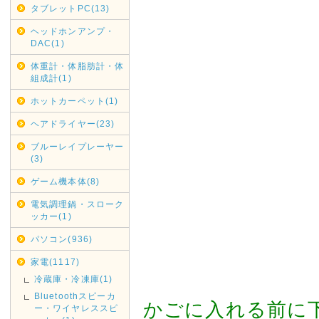
タブレットPC(13)
2019年05月16日
ヘッドホンアンプ・
G20大阪サミット開催に伴い
DAC(1)
G20大阪サミット開催に伴い、20
体重計・体脂肪計・体
通規制がございます。その為2019
組成計(1)
は、翌着指定をされましても届
ホットカーペット(1)
がございましたのでご指定され
お、時間指定も出来ませんので
ヘアドライヤー(23)
ブルーレイプレーヤー
2019年05月07日
(3)
みずほ銀行取扱い終了のお知
ゲーム機本体(8)
みずほ銀行取扱い終了いたしま
電気調理鍋・スローク
ご利用ください。
ッカー(1)
2019年04月12日
パソコン(936)
GWの休業日
家電(1117)
GW中は休業日が増えておりま
冷蔵庫・冷凍庫(1)
さい。
Bluetoothスピーカ
かごに入れる前に
ー・ワイヤレススピ
休業日は完全休業となりますの