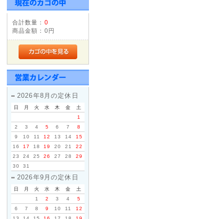
2014年4月1日以降ご注文いた
変更いたします。
2014年3月31日までにサイ
合計数量：
0
商品金額：
0円
消費税率5%の税込価格でご購
※当店は2014年4月1日以降
価格表示を継続いたします!
2012年05月15日
◇Apple社製パソコンに対
2026年8月の定休日
ご要望いただいておりました「Appl
日
月
火
水
木
金
土
フォーアクシデント」の販売を開
1
メーカー保証が1年以上ついた、M
2
3
4
5
6
7
8
9
10
11
12
13
14
15
ト・タブレット・デスクトップ)を対
16
17
18
19
20
21
22
TV・iphone・iPadの3G
23
24
25
26
27
28
29
30
31
2014年04月11日
2026年9月の定休日
<重要>ソニーパーソナルコンピ
日
月
火
水
木
金
土
お願い
1
2
3
4
5
2014年2月に発売しましたソニーパ
6
7
8
9
10
11
12
13
14
15
16
17
18
19