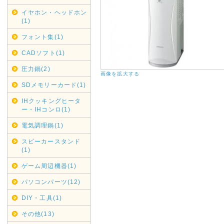
縄・北海道・離島からのご注文
イヤホン・ヘッドホン
(1)
送料金負担が看過できない状況
その為上記地域からの代引きで
フォント集(1)
であしからずご了承くださいま
CADソフト(1)
銀行振り込みでのご注文は受け
圧力鍋(2)
画像を拡大する
2020年05月01日
SDメモリーカード(1)
リサイクル回収業務一時休止
IHクッキングヒータ
契約配送業者ヤマトホームコン
ー・IHコンロ(1)
けまして、弊社では現在リサイ
電気調理鍋(1)
各自治体へご連絡・ご依頼くだ
再開次第お知らせいたします。
スピーカースタンド
(1)
2019年12月16日
ゲーム周辺機器(1)
年末年始休業日
パソコンパーツ(12)
カレンダーに反映しましたので
DIY・工具(1)
尚、大型商品・超大型商品は2
きました。
その他(13)