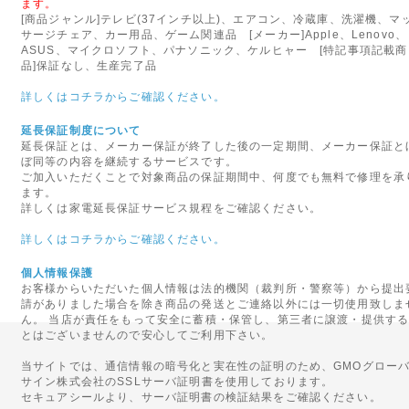
ます。
◇関東への送料改定につきま
[商品ジャンル]テレビ(37インチ以上)、エアコン、冷蔵庫、洗濯機、マ
サージチェア、カー用品、ゲーム関連品 [メーカー]Apple、Lenovo、
ヤマト運輸の運賃改定にともない
ASUS、マイクロソフト、パナソニック、ケルヒャー [特記事項記載商
(茨城県、栃木県、群馬県、埼玉
品]保証なし、生産完了品
の基本送料が「無料」となりま
詳しくはコチラからご確認ください。
2016年05月20日
延長保証制度について
◇初期不良対象外メーカーの
延長保証とは、メーカー保証が終了した後の一定期間、メーカー保証と
ぼ同等の内容を継続するサービスです。
5月23日より、ケルヒャー社の
ご加入いただくことで対象商品の保証期間中、何度でも無料で修理を承
ます。
ます。
詳しくは家電延長保証サービス規程をご確認ください。
当店での交換やご返金、修理等
注意くださいませ。
詳しくはコチラからご確認ください。
初期不良を含め商品に不具合等
ートセンターへご連絡をお願い
個人情報保護
お客様からいただいた個人情報は法的機関（裁判所・警察等）から提出
請がありました場合を除き商品の発送とご連絡以外には一切使用致しま
2013年05月10日
ん。 当店が責任をもって安全に蓄積・保管し、第三者に譲渡・提供す
とはございませんので安心してご利用下さい。
◇au(ezweb)携帯をご利用
au(ezweb)携帯をご利用の
当サイトでは、通信情報の暗号化と実在性の証明のため、GMOグロー
サイン株式会社のSSLサーバ証明書を使用しております。
い事例が多数発生しております
セキュアシールより、サーバ証明書の検証結果をご確認ください。
ご確認をお願いいたします