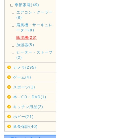
季節家電(49)
お客様よりメールが届いてない
エアコン・クーラー
ておりますが、メールアドレス
(8)
と返信は届きませんのでご注意
扇風機・サーキュレ
ーター(8)
自動返信メール・お問い合わせ
除湿機(26)
ざいますが、メールアドレスの
加湿器(5)
ヒーター・ストーブ
それでも届かない場合は、電話
(2)
カメラ(295)
2016年06月16日
◇信越・北陸・四国への送料
ゲーム(4)
ヤマト運輸の運賃改定にともない
スポーツ(1)
(新潟県、長野県)・北陸(富山県
本・CD・DVD(1)
県、愛媛県、高知県)への基本送
キッチン用品(2)
ぜひ、ご利用くださいませ。
ホビー(21)
2014年03月21日
延長保証(40)
◇消費税率変更につきまして