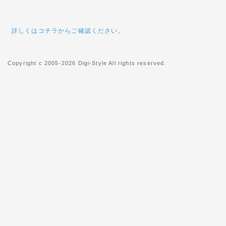
2015年01月17日
詳しくはコチラからご確認ください。
◇阪神・淡路大震災から20
阪神・淡路大震災から20年の
でご冥福をお祈りいたします。
Copyright c 2005-2026 Digi-Style All rights reserved.
2015年01月26日
◇関東への送料改定につきま
ヤマト運輸の運賃改定にともない
木県、群馬県、埼玉県、千葉県
が「100円」に値下げとなりま
2013年04月29日
◇北海道、沖縄県及び一部離
このたび運送会社の遠隔地運賃
離島への基本送料を以下のとお
北海道へのお届けは基本送料を2
基本送料を3,000円を頂戴い