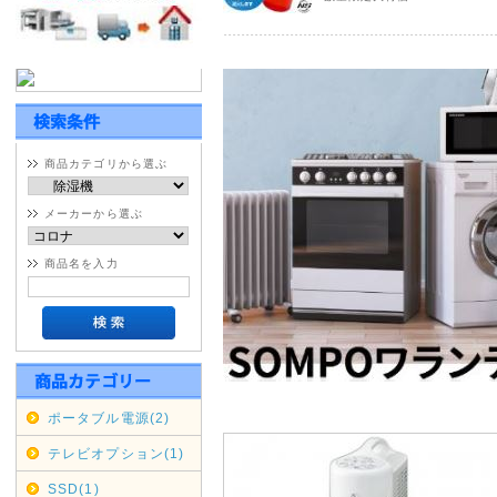
※大型・超大型商品対象
宮城県・鹿児島県全域 9月5日(土
佐賀県・大分県・熊本県全域 9月6
福岡県・長崎県 全域 9月6日(日
期間変更の可能性もございます
商品カテゴリから選ぶ
佐川急便の集荷・配達停止期間
メーカーから選ぶ
通常商品対象
商品名を入力
九州全域 9月5日(土)～9月6日(
中国・四国 9月5日(土)～9月
期間変更の可能性もございます
2020年07月16日
ポータブル電源(2)
沖縄・北海道・離島の代引き
テレビオプション(1)
本日2020/07/16をもちま
SSD(1)
せていただきます。