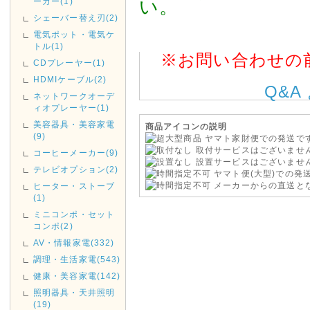
ーカー(1)
い。
お急ぎの方は、早めのご入金・
シェーバー替え刃(2)
電気ポット・電気ケ
2018年11月14日
トル(1)
店休日
※お問い合わせの
CDプレーヤー(1)
11/17(土)は店休日とさせてい
HDMIケーブル(2)
Q&A
発送も行っておりませんのであ
ネットワークオーデ
ィオプレーヤー(1)
2018年09月29日
美容器具・美容家電
商品アイコンの説明
(9)
ヤマト家財便での発送で
台風の影響により集荷、配達
取付サービスはございませ
コーヒーメーカー(9)
す。
設置サービスはございませ
テレビオプション(2)
ご利用のお客様にはご迷惑を
ヤマト便(大型)での発
メーカーからの直送と
ヒーター・ストーブ
文を頂きます様お願い申し上
(1)
ミニコンポ・セット
2017年08月09日
コンポ(2)
<重要>hotmail au(ezweb
AV・情報家電(332)
調理・生活家電(543)
《hotmail au(ezweb.jp
えてご注文いただきますようお
健康・美容家電(142)
りません。
照明器具・天井照明
(19)