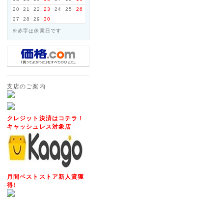
において、設計生産委託先から
20
21
22
23
24
25
26
合により、当該バッテリーパッ
27
28
29
30
能性があることが判明いたしま
※赤字は休業日です
2012年07月20日
◇営業完全再開のお知らせ◇
このたびは弊社が委託しており
障害の影響により、お客様には
支店のご案内
りお詫び申し上げます。
また、心配や励ましの言葉をお
かげをもちまして、新規ウェブ
クレジット決済はコチラ！
キャッシュレス対象店
せていただく運びとなりました
今後も変わらぬご愛顧のほど宜
2014年05月17日
◇モルファンブロックの取り
月間ベストストア新人賞獲
得!
ヨーロッパ・アメリカで数々の
イギリスからやって来たモルフ
ん。はるかに創造的で楽しさが