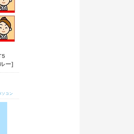
その為
各配送業
出来ませ
T5
ブルー]
パソコン