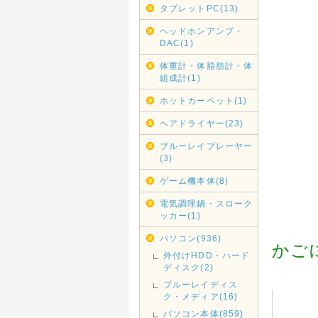
タブレットPC(13)
11/17
発送も行
ヘッドホンアンプ・
DAC(1)
2018年
台風の影
体重計・体脂肪計・体
ご利用の
組成計(1)
し上げま
ホットカーペット(1)
2017年
ヘアドライヤー(23)
<重要>ho
ブルーレイプレーヤー
《hotma
(3)
願い致し
ゲーム機本体(8)
お客様よ
変えてか
電気調理鍋・スローク
ッカー(1)
自動返信
更のち受
パソコン(936)
かご
外付けHDD・ハード
それでも
ディスク(2)
ブルーレイディス
2016年
ク・メディア(16)
◇信越・
パソコン本体(859)
ヤマト運輸