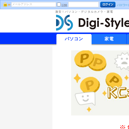
パスワー
記憶
激安！パソコン・デジタルカメラ・家電
パソコン
家電
※