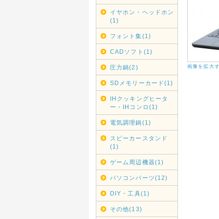
カレンダ
イヤホン・ヘッドホン
尚、大型
(1)
フォント集(1)
2019年
G20大
CADソフト(1)
G20大阪
2019年
画像を拡大
圧力鍋(2)
者より連
SDメモリーカード(1)
んのであ
IHクッキングヒータ
2019年
ー・IHコンロ(1)
みずほ銀
電気調理鍋(1)
みずほ銀
ご利用く
スピーカースタンド
(1)
2019年
GWの休
ゲーム周辺機器(1)
GW中は
パソコンパーツ(12)
休業日は
お急ぎの
DIY・工具(1)
2018年
その他(13)
店休日