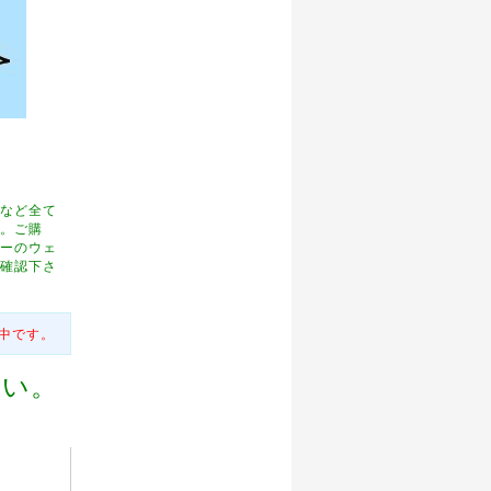
願い申
など全て
。ご購
ますようお
ーのウェ
確認下さ
ドレスを
中です。
レスの変
さい。
富山県、