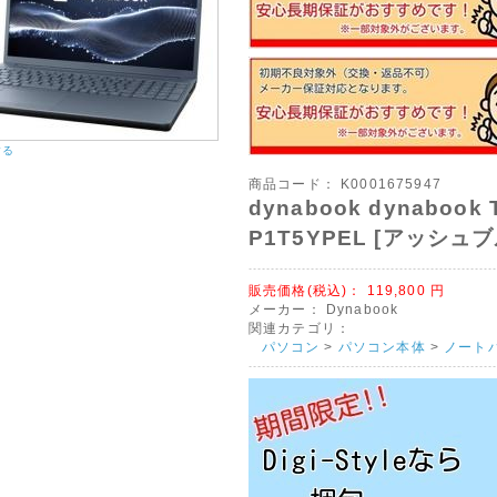
ーに反映しましたのでご注文前にご確認ください。
商品・超大型商品は27日にて年内出荷受付を締め切らせていただきました。
05月16日
阪サミット開催に伴い
サミット開催に伴い、2019年6月24日(月)から7月3日(水)までの交通規制がございます。
6月24日(月)から7月3日(水)のご注文は、翌着指定をされましても届かない可能性が高いと
する
絡がございましたのでご指定されましても届かない場合がございます。なお、時間指定も
商品コード：
K0001675947
しからずご了承ください。
dynabook dynabook 
05月07日
P1T5YPEL [アッシュ
行取扱い終了のお知らせ
行取扱い終了いたしましたので三井住友銀行、楽天銀行を
販売価格(税込)：
119,800
円
ださい。
メーカー：
Dynabook
関連カテゴリ：
04月12日
パソコン
>
パソコン本体
>
ノート
業日
休業日が増えておりますのでご購入の前にカレンダーをご確認ください。
完全休業となりますので一切の業務は行いません。
方は、早めのご入金・ご注文をお勧め致します。
11月14日