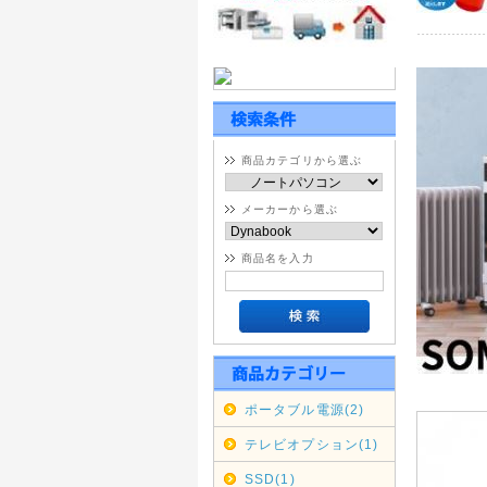
通常商品
九州全域 
中国・四国
期間変更
2020年
沖縄・北
商品カテゴリから選ぶ
本日202
縄・北海
メーカーから選ぶ
なりまし
その為上
商品名を入力
せ。
銀行振り
2020年
リサイク
契約配送
ル回収を
各自治体
ポータブル電源(2)
再開次第
テレビオプション(1)
2019年
SSD(1)
年末年始