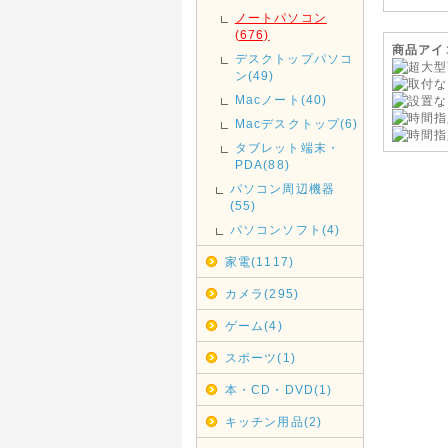
石川県、福
ノートパソコン
ぜひ、ご
(676)
商品アイ
デスクトップパソコ
2014年
ン(49)
◇消費税
Macノート(40)
2014年
Macデスクトップ(6)
2014年
いただけ
タブレット端末・
※当店は2
PDA(88)
パソコン周辺機器
2012年
(55)
◇App
パソコンソフト(4)
ご要望いた
家電(1117)
開始いたし
メーカー保
カメラ(295)
象といたし
い。
ゲーム(4)
2014年
スポーツ(1)
<重要>
本・CD・DVD(1)
2014年
給を受け
キッチン用品(2)
至る可能