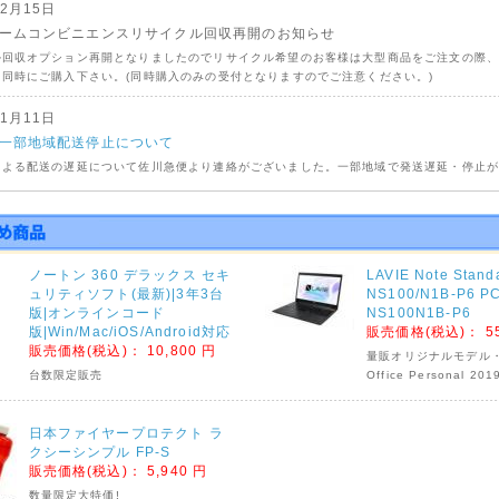
02月15日
ームコンビニエンスリサイクル回収再開のお知らせ
ル回収オプション再開となりましたのでリサイクル希望のお客様は大型商品をご注文の際
同時にご購入下さい。(同時購入のみの受付となりますのでご注意ください。)
01月11日
一部地域配送停止について
による配送の遅延について佐川急便より連絡がございました。一部地域で発送遅延・停止
りますので対象エリアをご確認くださいませ。
09月04日
号の影響による荷物のお届けについて
ノートン 360 デラックス セキ
LAVIE Note Stand
ームコンビニエンス・佐川急便より下記の期間集荷・配達停止の連絡がございましたので
ュリティソフト(最新)|3年3台
NS100/N1B-P6 PC
ご確認くださいませ。
版|オンラインコード
NS100N1B-P6
ームコンビニエンス
版|Win/Mac/iOS/Android対応
販売価格(税込)：
5
超大型商品対象
販売価格(税込)：
10,800 円
量販オリジナルモデル・Mi
児島県全域 9月5日(土)16時～9月7日(月)終日
台数限定販売
Office Personal 20
分県・熊本県全域 9月6日(日)13時～9月7日(月)終日
崎県 全域 9月6日(日)16時～9月7日(月)終日
日本ファイヤープロテクト ラ
の可能性もございますので予めご了承くださいませ。
クシーシンプル FP-S
販売価格(税込)：
5,940 円
の集荷・配達停止期間
数量限定大特価!