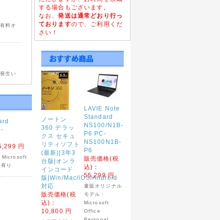
する場合もございます。
なお、
発送は通常どおり行っ
ております
ので、ご利用くだ
、有料オ
さい！
が発生い
LAVIE Note
Standard
ノートン
ard
ご注文の
NS100/N1B-
360 デラッ
-
P6 PC-
クス セキュ
NS100N1B-
リティソフト
5,299 円
P6
(最新)|3年3
crosoft
販売価格(税
台版|オンラ
19有り
込)：
インコード
55,299 円
版|Win/Mac/iOS/Android
対応
量販オリジナル
販売価格(税
モデル・
込)：
Microsoft
10,800 円
Office
Personal