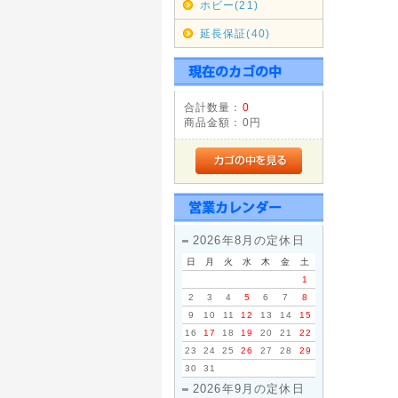
ホビー(21)
2012年
延長保証(40)
◇営業完
このたび
大なご迷
また、心
イトの開
合計数量：
0
今後も変
商品金額：
0円
2014年
◇モルフ
ヨーロッ
イギリス
り、世界
MORPH
2026年8月の定休日
日
月
火
水
木
金
土
2014年
1
◇代金引
2
3
4
5
6
7
8
10月1
9
10
11
12
13
14
15
なにとぞ
16
17
18
19
20
21
22
2015年
23
24
25
26
27
28
29
30
31
<重要>
2026年9月の定休日
富士通社