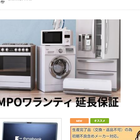
対象
9月5日(土)～9月6日(日)終日
 9月5日(土)～9月6日(日)終日 遅延の可能性大
の可能性もございますので予めご了承くださいませ。
07月16日
海道・離島の代引き終了のお知らせ
0/07/16をもちまして沖縄・北海道・離島の代引き注文を終了とさせていただきます。
道・離島からのご注文による受け吊拒否があまりにも多い為、配送料金負担が看過できな
た。
記地域からの代引きでのご注文は、キャンセルさせて頂きますのであしからずご了承くだ
込みでのご注文は受け付け致しております。
05月01日
ル回収業務一時休止のお知らせ
業者ヤマトホームコンビニエンスのリサイクル業務一時休止を受けまして、弊社では現在
お承り致しておりません。
へご連絡・ご依頼くださいませ。
お知らせいたします。
12月16日
休業日