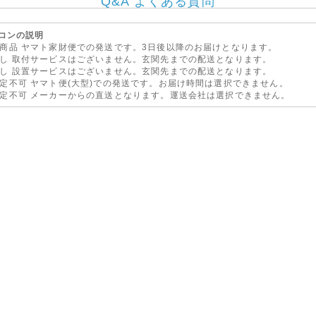
Q&A よくある質問
井県)・四国(香川県、徳島県、愛媛県、高知県)への基本送料が「無料」となりました!
利用くださいませ。
コンの説明
ヤマト家財便での発送です。3日後以降のお届けとなります。
03月21日
取付サービスはございません。玄関先までの配送となります。
率変更につきまして◇
設置サービスはございません。玄関先までの配送となります。
4月1日以降ご注文いただいた商品より、消費税率8%の税込価格に変更いたします。
ヤマト便(大型)での発送です。お届け時間は選択できません。
3月31日までにサイト上でご注文を完了した商品につきましては、消費税率5%の税込価格
メーカーからの直送となります。運送会社は選択できません。
ます。
014年4月1日以降も「お客様へのわかりやすさを優先」に、税込価格表示を継続いたしま
05月15日
le社製パソコンに対する3年保証販売開始のお知らせ◇
だいておりました「Apple PC 3年保証」と「Apple PC 3年保証フォーアクシデント
ました!
証が1年以上ついた、MacOSまたはiOS搭載のパソコン(ノート・タブレット・デスクト
ます。※ iPod・Apple TV・iphone・iPadの3Gモデルは対象外となりますのでご注
04月11日
ソニーパーソナルコンピューターVAIO Fit 11A使用中止のお願い
2月に発売しましたソニーパーソナルコンピューターVAIO Fit 11Aにおいて、設計生産委
ているバッテリーパックの不具合により、当該バッテリーパックが過熱してPC本体の一部
性があることが判明いたしました。