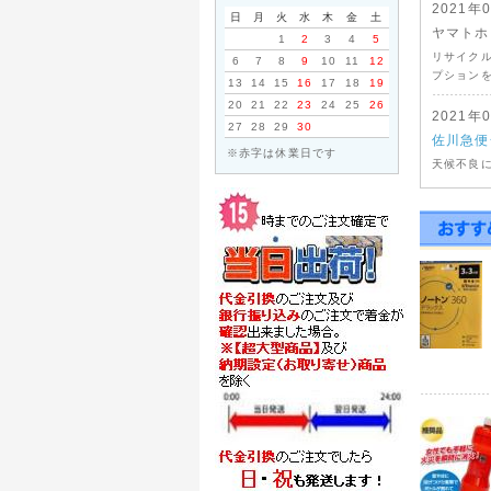
2021年
日
月
火
水
木
金
土
ヤマトホ
1
2
3
4
5
リサイク
6
7
8
9
10
11
12
プションを
13
14
15
16
17
18
19
20
21
22
23
24
25
26
2021年
27
28
29
30
佐川急便
※赤字は休業日です
天候不良
たしてお
2020年
台風10
ヤマトホ
際はよく
ヤマトホ
※大型・
宮城県・鹿
佐賀県・大
福岡県・長
期間変更
佐川急便