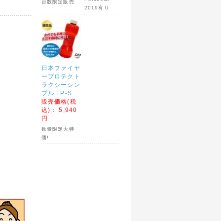
台数限定販売
2019有り
日本ファイヤ
ープロテクト
ラクシーシン
い状況と
プル FP-S
販売価格(税
さいま
込)：
5,940
円
数量限定大特
価!
リサイク