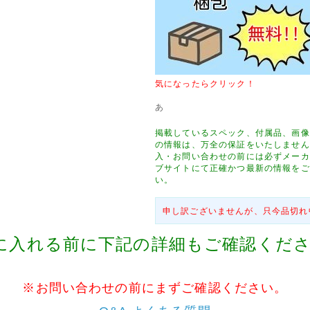
(土)は店休日とさせていただきます。
っておりませんのであしからずご了承ください。
09月29日
響により集荷、配達業務に遅延が発生する恐れがあります。
お客様にはご迷惑をお掛けしますが、予めご了承の上ご注文を頂きます様お
気になったらクリック！
す。
あ
08月09日
tmail au(ezweb.jp) gmail をお使いのお客様へ
掲載しているスペック、付属品、画像
の情報は、万全の保証をいたしません
il au(ezweb.jp) gmail》をご使用のお客様はメールアドレスを変えてご注文いただき
入・お問い合わせの前には必ずメーカ
ます。自動返信メールが届いておりません。
ブサイトにて正確かつ最新の情報をご
い。
りメールが届いてないとメールでお問い合わせいただく事が増えておりますが、メールア
らお問い合わせいただきませんと返信は届きませんのでご注意くださいませ。
申し訳ございませんが、只今品切れ
メール・お問い合わせの回答が届かないお客様にはお手数ではございますが、メールアド
信設定をお試しくださいませ。
に入れる前に下記の詳細もご確認くだ
届かない場合は、電話にてご連絡くださいませ。
06月16日
※お問い合わせの前にまずご確認ください。
北陸・四国への送料改定につきまして◇
の運賃改定にともない、6月16日17時以降ご注文分より、信越(新潟県、長野県)・北陸(