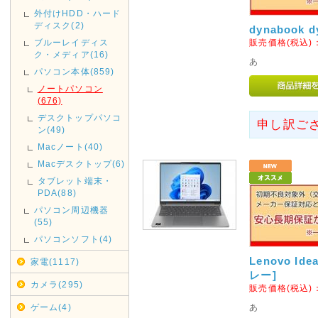
通規制がございます。その為2019
外付けHDD・ハード
は、翌着指定をされましても届
ディスク(2)
dynabook 
がございましたのでご指定され
ブルーレイディス
販売価格(税込)
ク・メディア(16)
お、時間指定も出来ませんので
あ
パソコン本体(859)
2019年05月07日
ノートパソコン
(676)
みずほ銀行取扱い終了のお知
デスクトップパソコ
申し訳ご
みずほ銀行取扱い終了いたしま
ン(49)
ご利用ください。
Macノート(40)
Macデスクトップ(6)
2019年04月12日
タブレット端末・
PDA(88)
GWの休業日
パソコン周辺機器
GW中は休業日が増えておりま
(55)
さい。
パソコンソフト(4)
休業日は完全休業となりますの
Lenovo Ide
家電(1117)
お急ぎの方は、早めのご入金・
レー]
カメラ(295)
販売価格(税込)
2018年11月14日
ゲーム(4)
あ
店休日