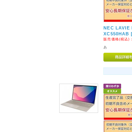
◇南東北・九州への送料改定
ヤマト運輸の運賃改定にともない
北(宮城県、山形県、福島県)・
分県、宮崎県、鹿児島県)への基
NEC LAVIE
ぜひ、ご利用くださいませ。
XC550HAB
販売価格(税込)
2016年04月15日
あ
◇九州熊本地方を中心とする
平成28年4月14日以降に発生
くなられた方々に謹んでお悔や
様に心よりお見舞い申し上げま
その後も群発しております余震
お届けの遅れが予想されます。
お客様にはご迷惑をおかけいた
うお願い申し上げます。
2016年10月22日
◇鳥取県中部を中心とする地