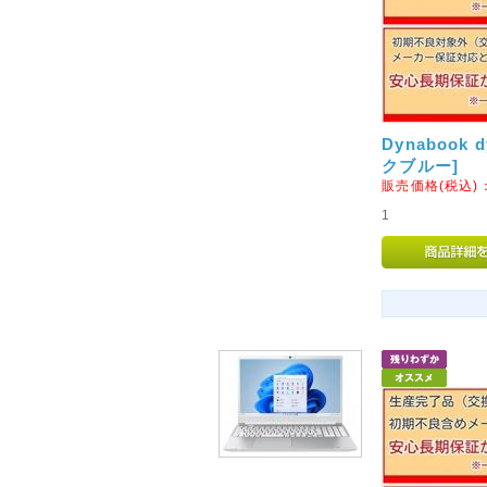
2012年11月05日
◇配達日のご希望指定期間の
本日、朝11時以降のご注文よ
たのでご注意ください。
「代金引換」でのご注文の場合は
Dynabook 
クブルー]
は9日間まで)、
販売価格(税込)
「銀行振り込み」のご注文の場合
1
ます。
※「代金引換」で7日間(【超大
できなくなりましたので、その
いいたします。
2014年05月28日
<重要>パナソニックノート
収のお知らせ
パナソニック社が2011年4月か
パソコンの一部の機種およびオ
ーパックにおいて、製造上の不