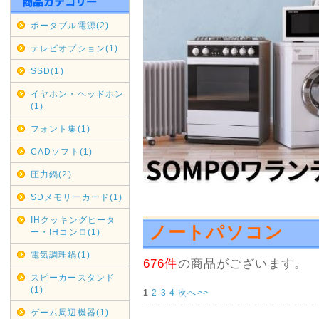
福岡県・長崎県 全域 9月6日(日
ポータブル電源(2)
期間変更の可能性もございます
テレビオプション(1)
佐川急便の集荷・配達停止期間
SSD(1)
通常商品対象
イヤホン・ヘッドホン
(1)
九州全域 9月5日(土)～9月6日(
フォント集(1)
中国・四国 9月5日(土)～9月
CADソフト(1)
期間変更の可能性もございます
圧力鍋(2)
SDメモリーカード(1)
2020年07月16日
沖縄・北海道・離島の代引き
IHクッキングヒータ
ノートパソコン
ー・IHコンロ(1)
本日2020/07/16をもちま
せていただきます。
電気調理鍋(1)
676件
の商品がございます。
縄・北海道・離島からのご注文
スピーカースタンド
送料金負担が看過できない状況
(1)
1
2
3
4
次へ>>
その為上記地域からの代引きで
ゲーム周辺機器(1)