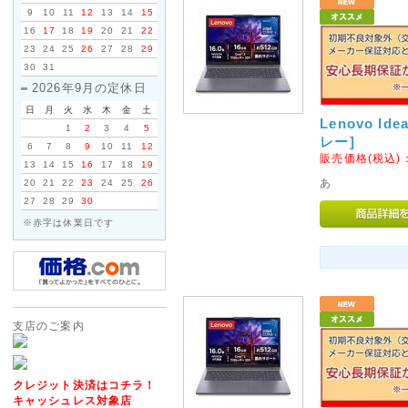
9
10
11
12
13
14
15
自動返信メール・お問い合わせ
16
17
18
19
20
21
22
ざいますが、メールアドレスの
23
24
25
26
27
28
29
30
31
それでも届かない場合は、電話
2026年9月の定休日
日
月
火
水
木
金
土
2016年06月16日
Lenovo Ide
1
2
3
4
5
レー]
6
7
8
9
10
11
12
◇信越・北陸・四国への送料
販売価格(税込)
13
14
15
16
17
18
19
ヤマト運輸の運賃改定にともない
あ
20
21
22
23
24
25
26
(新潟県、長野県)・北陸(富山県
27
28
29
30
県、愛媛県、高知県)への基本送
※赤字は休業日です
ぜひ、ご利用くださいませ。
2014年03月21日
◇消費税率変更につきまして
支店のご案内
2014年4月1日以降ご注文いた
変更いたします。
2014年3月31日までにサイ
クレジット決済はコチラ！
消費税率5%の税込価格でご購
キャッシュレス対象店