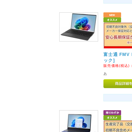
ますので、ご了承くださいませ
2016年01月29日
<重要>Surface Pro を対
交換について
Microsoft Surface Pr
質問の答えが記載されております。お
交換対象品である場合は、無償
富士通 FMV N
き、お手続きくださいませ。
ック]
販売価格(税込)
2014年04月09日
あ
<重要>Windows XP の
Windows XP のサポート
ています。
2014年4月8日(米国時間)以
けることは、PCの脆弱性を解
キュリティ上、危険な状態にな
最新環境への移行をご検討くだ