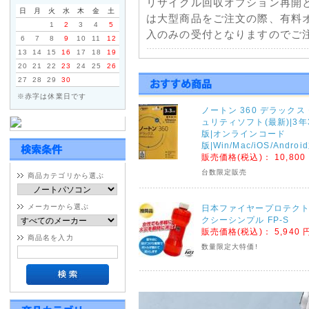
リサイクル回収オプション再開
日
月
火
水
木
金
土
は大型商品をご注文の際、有料
1
2
3
4
5
入のみの受付となりますのでご注
6
7
8
9
10
11
12
13
14
15
16
17
18
19
2021年01月11日
20
21
22
23
24
25
26
27
28
29
30
佐川急便一部地域配送停止に
※赤字は休業日です
天候不良による配送の遅延につ
ノートン 360 デラックス
部地域で発送遅延・停止が発生
ュリティソフト(最新)|3年
くださいませ。
版|オンラインコード
版|Win/Mac/iOS/Andro
販売価格(税込)：
10,800
2020年09月04日
台数限定販売
商品カテゴリから選ぶ
台風10号の影響による荷物
ヤマトホームコンビニエンス・
メーカーから選ぶ
日本ファイヤープロテクト
連絡がございましたのでご注文
クシーシンプル FP-S
販売価格(税込)：
5,940 
ヤマトホームコンビニエンス
商品名を入力
数量限定大特価!
※大型・超大型商品対象
宮城県・鹿児島県全域 9月5日(土
佐賀県・大分県・熊本県全域 9月6