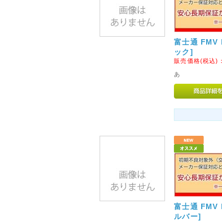
2015年10月13日
◇Firefoxブラウザでのご
現在、Firefoxブラウザでご
富士通 FMV N
の表示エラーを確認しておりま
ック]
エラーが解消しないようでございました
販売価格(税込)
のご利用をお願いいたします。
あ
2013年09月22日
◇送料の改定につきまして◇
このたび運送会社の運賃改定に
ました。
お届けの地域別に新たに設定が
認ください。
大変恐縮ではございますが、ご
2014年03月19日
<重要>Dyson Hot + Co
富士通 FMV N
AM05
ルバー]
製品自主回収および製品改善