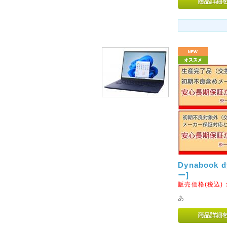
2012年07月20日
◇営業完全再開のお知らせ◇
このたびは弊社が委託しており
障害の影響により、お客様には
りお詫び申し上げます。
また、心配や励ましの言葉をお
かげをもちまして、新規ウェブ
せていただく運びとなりました
今後も変わらぬご愛顧のほど宜
2014年05月17日
◇モルファンブロックの取り
ヨーロッパ・アメリカで数々の
イギリスからやって来たモルフ
Dynabook
ん。はるかに創造的で楽しさが
ー]
販売価格(税込)
優れた教育向けの組み立てブロ
MORPHUN JAPAN AG
あ
の販売を実現いたしました。