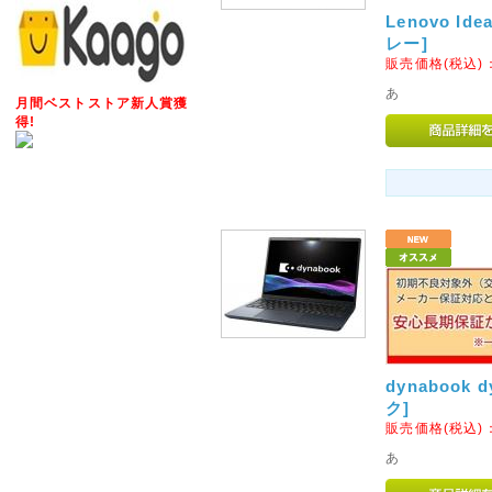
※当店は2014年4月1日以降
Lenovo Ide
価格表示を継続いたします!
レー]
販売価格(税込)
2012年05月15日
あ
月間ベストストア新人賞獲
◇Apple社製パソコンに対
得!
ご要望いただいておりました「Appl
フォーアクシデント」の販売を開
メーカー保証が1年以上ついた、M
ト・タブレット・デスクトップ)を対
TV・iphone・iPadの3G
2014年04月11日
<重要>ソニーパーソナルコンピ
お願い
2014年2月に発売しましたソニーパ
dynabook 
において、設計生産委託先から
ク]
合により、当該バッテリーパッ
販売価格(税込)
能性があることが判明いたしま
あ