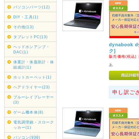
であしからずご了承くださいま
パソコンパーツ(12)
銀行振り込みでのご注文は受け
DIY・工具(1)
2020年05月01日
その他(13)
リサイクル回収業務一時休止
タブレットPC(13)
契約配送業者ヤマトホームコン
dynabook 
けまして、弊社では現在リサイ
ヘッドホンアンプ・
ク]
DAC(1)
各自治体へご連絡・ご依頼くだ
販売価格(税込)
再開次第お知らせいたします。
体重計・体脂肪計・体
あ
組成計(1)
2019年12月16日
ホットカーペット(1)
年末年始休業日
ヘアドライヤー(23)
カレンダーに反映しましたので
申し訳ご
ブルーレイプレーヤー
尚、大型商品・超大型商品は2
(3)
きました。
ゲーム機本体(8)
2019年05月16日
電気調理鍋・スローク
G20大阪サミット開催に伴い
ッカー(1)
G20大阪サミット開催に伴い、20
パソコン(936)