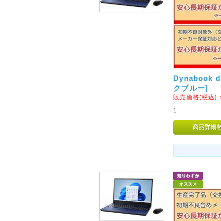
2016年03月11日
◇東日本大震災から5年とな
東日本大震災から5年が経過い
方々のご冥福をお祈りするとと
りお見舞い申し上げます。
2012年06月27日
Dynabook 
◇6月20日以前に会員登録
クブルー]
販売価格(税込)
6月20日に発生しましたファー
1
り、会員様登録情報、並びに購
発生いたしました。
※詳細につきましては http://w
ファーストサーバ株式会社より
がございましたので、何卒事情
い申し上げます。
大変恐縮ではございますが、新
新規会員登録を行っていただき
なお、今回の件でハッキング、
で、ご安心くださいませ。