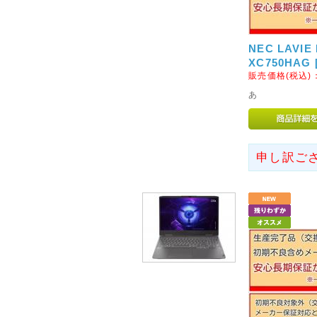
平成28年10月21日に発生し
災された皆様に心よりお見舞い
NEC LAVIE
心よりお祈り申し上げます。
XC750HA
ヤマト運輸の被害は軽微とのこ
販売価格(税込)
いただいております。
あ
2017年06月19日
<重要>ヤマト運輸宅配便の
2017年6月19日よりヤマト運
申し訳ご
詳しくはヤマト運輸HPでご確認
2017年6月19日以降配送分
は、新しい時間指定に変更して
せ。
2017年06月22日
<重要>弊社メールアドレス
お客様よりメールが届かないと
[info@digi-style.jp] → [o