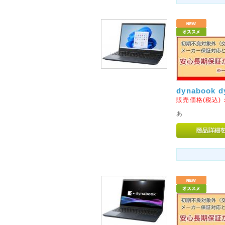
2016年05月20日
◇初期不良対象外メーカーの
5月23日より、ケルヒャー社の
ます。
当店での交換やご返金、修理等
注意くださいませ。
dynabook 
初期不良を含め商品に不具合等
販売価格(税込)
ートセンターへご連絡をお願い
あ
2013年05月10日
◇au(ezweb)携帯をご利用
au(ezweb)携帯をご利用の
い事例が多数発生しております
ご確認をお願いいたします
2015年01月17日
◇阪神・淡路大震災から20