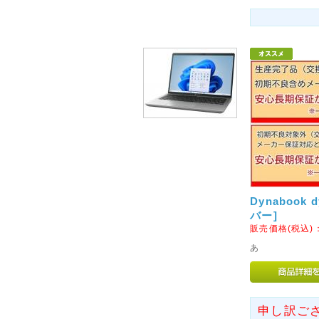
2014年09月29日
◇代金引換手数料と基本送料
10月1日ご注文分より、「代金
行わせていただきます。
なにとぞご理解のほど、よろし
2015年08月27日
<重要>富士通ノートパソコ
いて
富士通社製ノートパソコンに搭
された一部のバッテリパックに
れがあることがわかりました。
Dynabook 
テリパックの交換・回収を自主
バー]
販売価格(税込)
2016年06月16日
あ
◇関東への送料改定につきま
ヤマト運輸の運賃改定にともない
(茨城県、栃木県、群馬県、埼玉
申し訳ご
の基本送料が「無料」となりま