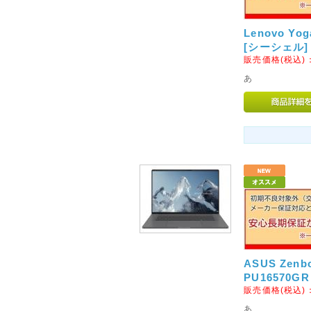
ります。
当店での交換やご返金、修理等
Lenovo Yoga
注意くださいませ。
[シーシェル]
初期不良を含め商品に不具合等
販売価格(税込)
ポートセンターへご連絡をお願
あ
2015年01月26日
◇北海道、東北、沖縄県及び
につきまして◇
ヤマト運輸の家財便(引越便)の
分より、北海道、沖縄県及び一
のとおりに改定させていただき
北海道へのお届けは8,000円、
離島へのお届けは10,000円
が、ご理解、ご了承くださいま
2013年01月20日
ASUS Zenbo
PU16570
◇初期不良対象外メーカーの
販売価格(税込)
2月1日より、ASUS社(エイス
あ