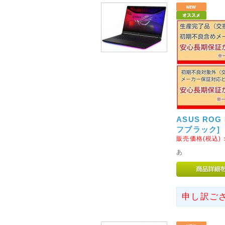
該当商品の時間指定はご選択い
さい。
また、通常商品(表記なし)、【
すので、個別に購入手続きをお
合は、ご注文それぞれに手数料
2014年08月19日
◇当店お振込先銀行の取り扱
8月25日ご注文分より、当店お
たします。
ASUS ROG S
「三井住友銀行」「楽天銀行」
フブラック]
※「三菱東京UFJ銀行」は7月
販売価格(税込)
あ
2013年02月20日
◇ご注文の前に!!(当店から
フリーメール(Yahoo)、ocnメ
申し訳ご
は、当店からのメールがお届け
ちらをご参照いただき、受信設