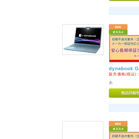
誠に勝手ながら、土・日・祝は
させていただきます。
各種、お問い合わせにつきまし
ルにて送信くださいませ。
※随時、ご返信を行わせていた
います。
※初期不良につきましては、お
だく場合もございます。
なお、発送は通常どおり行って
dynabook
販売価格(税込)
2015年02月20日
あ
◇北海道・東北・沖縄・離島
方法につきまして◇
ヤマト運輸の手数料および、保
り北海道・東北・沖縄・離島へ
濯機、冷蔵庫、マッサージチェ
更させていただきます。大変恐
さいませ。