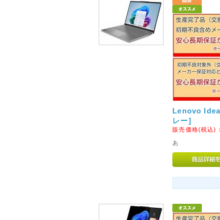
2012年03月30日
◇来店引取りにつきまして◇
当店はインターネット通信販売
来店引取りを行っておりません
2012年03月30日
◇ご入力頂きまますメールア
ヤフー様のフリーメール(ドメインが@y
頂いておりますお客様へはご注
Lenovo Ide
事例を確認しております。
レー]
お手数ですがヤフー様のフリー
販売価格(税込)
ますようよろしくお願いいたし
あ
2012年03月30日
◇◆◇正式オープンいたしま
いらっしゃいませ! ご来店あり
一人暮らしからオフィスなどさ
するデジタルグッズをご家庭へ