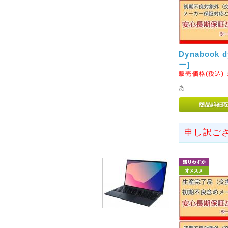
性のあることが判明いたしまし
2016年09月19日
◇ヤマト運輸お荷物のお届け
Dynabook
現在、全国的な大雨の影響によ
ー]
ます。
販売価格(税込)
お届けの日時指定をいただきま
あ
ので、あらかじめご了承くださ
お客様には余裕を持ったご注文
2017年06月19日
申し訳ご
<重要>メールが届かないお
最近メールが届かないというお
弊社ではご注文を頂いた際には
かない方は確実に設定が必要と
URLより設定をお願い致します
設定しても届かない場合は、メ
2016年06月17日