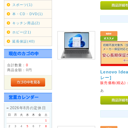
スポーツ(1)
11/17(土)は店休日とさせてい
発送も行っておりませんのであ
本・CD・DVD(1)
キッチン用品(2)
2018年09月29日
ホビー(21)
台風の影響により集荷、配達
す。
延長保証(40)
ご利用のお客様にはご迷惑を
文を頂きます様お願い申し上
合計数量：
0
2017年08月09日
商品金額：
0円
Lenovo Ide
<重要>hotmail au(ezweb
レー]
《hotmail au(ezweb.jp
販売価格(税込)
えてご注文いただきますようお
あ
りません。
2026年8月の定休日
お客様よりメールが届いてない
日
月
火
水
木
金
土
ておりますが、メールアドレス
1
と返信は届きませんのでご注意
2
3
4
5
6
7
8