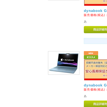
阪神・淡路大震災から20年の
でご冥福をお祈りいたします。
dynabook
販売価格(税込)
2015年01月26日
あ
◇関東への送料改定につきま
ヤマト運輸の運賃改定にともない
木県、群馬県、埼玉県、千葉県
が「100円」に値下げとなりま
2013年04月29日
◇北海道、沖縄県及び一部離
このたび運送会社の遠隔地運賃
離島への基本送料を以下のとお
北海道へのお届けは基本送料を2
基本送料を3,000円を頂戴い
dynabook
解、ご了承くださいませ。
販売価格(税込)
あ
2013年07月15日
◇土・日・祝のお電話の対応