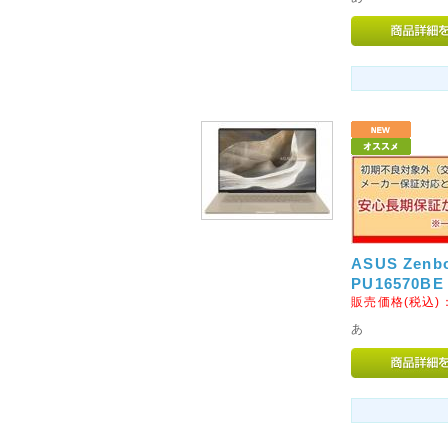
外となります。
当店での交換やご返金、修理等
注意くださいませ。
初期不良を含め商品に不具合等が
センターへご連絡をお願いいた
2014年08月01日
◇当店お振込先銀行の取り扱
誠に勝手ながら、お振込先の「三
て取り扱いを終了とさせていた
い。
ASUS Zenbo
以降にご注文のお客様は「楽天
PU16570
ださいませ。
販売価格(税込)
あ
2013年02月15日
◇【時間指定不可】商品の新
ヤマト便配送の大型商品(46イ
につきまして、時間指定のご希
たに【時間指定不可】商品とし