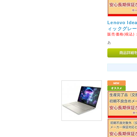
意ください。
[info]の部分が各キャリア様
Lenovo Ide
とが増えてまいりましたので今
ィックグレー
た。
販売価格(税込)
お客様にはご迷惑をお掛けいた
あ
2014年07月19日
◇当店お振込先銀行の取り扱
7月22日ご注文分より、当店お
いたします。
これに伴い、誠に勝手ながら、現
は、7月31日ご注文分にて取り
からずご了承くださいませ。
※なお、「楽天銀行」は引き続
2015年01月07日
◇初期不良対象外メーカーの
1月13日より、パナソニック社