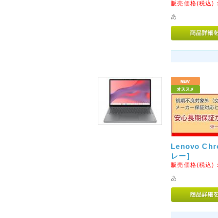
販売価格(税込)
ダイソン株式会社は、弊社製品ダイソン
あ
ル)AM04および AM05につ
発生したため、ユーザーの皆様
および改善対策に関するご案内
2015年08月24日
◇初期不良対象外メーカーの
9月1日より、マイクロソフト
なります。
当店での交換やご返金、修理等
注意くださいませ。
初期不良を含め商品に不具合等
Lenovo Ch
サポートセンターへご連絡をお
レー]
販売価格(税込)
2016年04月25日
あ
◇定休日のお知らせ◇
5月8日より、毎週日曜を定休日
お電話やメールでのお問い合わ