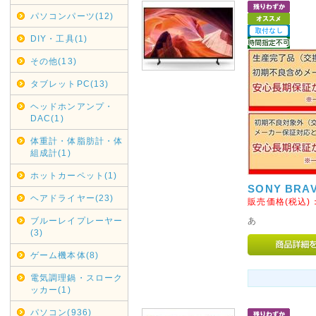
であしからずご了承くださいま
パソコンパーツ(12)
銀行振り込みでのご注文は受け
DIY・工具(1)
2020年05月01日
その他(13)
リサイクル回収業務一時休止
タブレットPC(13)
契約配送業者ヤマトホームコン
けまして、弊社では現在リサイ
ヘッドホンアンプ・
DAC(1)
各自治体へご連絡・ご依頼くだ
再開次第お知らせいたします。
体重計・体脂肪計・体
組成計(1)
2019年12月16日
ホットカーペット(1)
年末年始休業日
SONY BRAV
ヘアドライヤー(23)
販売価格(税込)
カレンダーに反映しましたので
ブルーレイプレーヤー
あ
尚、大型商品・超大型商品は2
(3)
きました。
ゲーム機本体(8)
2019年05月16日
電気調理鍋・スローク
G20大阪サミット開催に伴い
ッカー(1)
G20大阪サミット開催に伴い、20
パソコン(936)