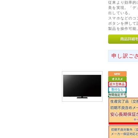
従来より効率的
◇南東北・九州への送料改定
美を実現。「デ
出している。
ヤマト運輸の運賃改定にともない
スマホなどのコ
北(宮城県、山形県、福島県)・
ボタンを押して
分県、宮崎県、鹿児島県)への基
製品を操作可能
ぜひ、ご利用くださいませ。
2016年04月15日
申し訳ご
◇九州熊本地方を中心とする
平成28年4月14日以降に発生
くなられた方々に謹んでお悔や
様に心よりお見舞い申し上げま
その後も群発しております余震
お届けの遅れが予想されます。
お客様にはご迷惑をおかけいた
うお願い申し上げます。
2016年10月22日
◇鳥取県中部を中心とする地