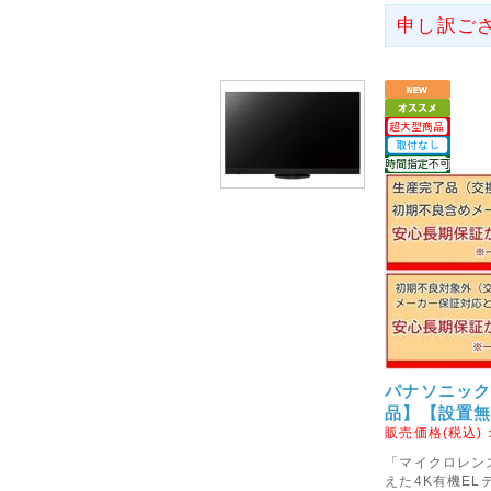
性のあることが判明いたしまし
申し訳ご
2016年09月19日
◇ヤマト運輸お荷物のお届け
現在、全国的な大雨の影響によ
ます。
お届けの日時指定をいただきま
ので、あらかじめご了承くださ
お客様には余裕を持ったご注文
2017年06月19日
<重要>メールが届かないお
最近メールが届かないというお
弊社ではご注文を頂いた際には
かない方は確実に設定が必要と
パナソニック V
URLより設定をお願い致します
品】【設置
設定しても届かない場合は、メ
販売価格(税込)
「マイクロレン
2016年06月17日
えた4K有機EL