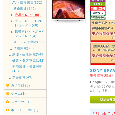
AV・情報家電(332)
11/17(土)は店休日とさせてい
映像関連(249)
発送も行っておりませんのであ
液晶テレビ(198)
ブルーレイ・DVD
2018年09月29日
レコーダー(48)
台風の影響により集荷、配達
携帯テレビ・ポータ
す。
ブルテレビ(3)
ご利用のお客様にはご迷惑を
オーディオ関連(55)
文を頂きます様お願い申し上
情報家電(28)
調理・生活家電(543)
2017年08月09日
健康・美容家電(142)
<重要>hotmail au(ezweb
照明器具・天井照明
SONY BRA
(19)
《hotmail au(ezweb.jp
販売価格(税込)
季節家電(49)
えてご注文いただきますようお
Google T
カメラ(295)
りません。
テレビ(50V型
X1」を搭載。
ゲーム(4)
お客様よりメールが届いてない
スポーツ(1)
ておりますが、メールアドレス
と返信は届きませんのでご注意
本・CD・DVD(1)
申し訳ご