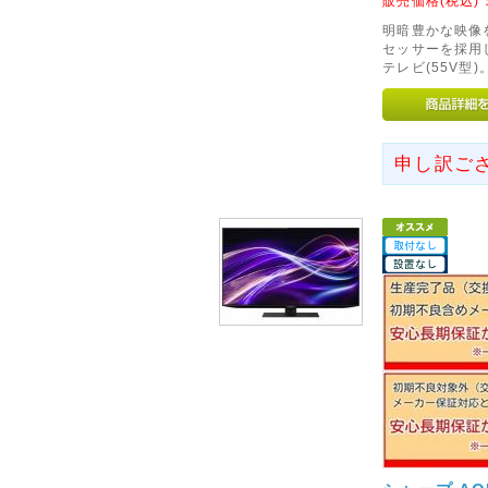
販売価格(税込)
阪神・淡路大震災から20年の
明暗豊かな映像を
でご冥福をお祈りいたします。
セッサーを採用し
テレビ(55V型)
2015年01月26日
◇関東への送料改定につきま
ヤマト運輸の運賃改定にともない
申し訳ご
木県、群馬県、埼玉県、千葉県
が「100円」に値下げとなりま
2013年04月29日
◇北海道、沖縄県及び一部離
このたび運送会社の遠隔地運賃
離島への基本送料を以下のとお
北海道へのお届けは基本送料を2
基本送料を3,000円を頂戴い
解、ご了承くださいませ。
2013年07月15日
◇土・日・祝のお電話の対応