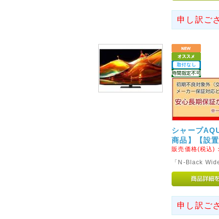
2016年03月11日
◇東日本大震災から5年とな
申し訳ご
東日本大震災から5年が経過い
方々のご冥福をお祈りするとと
りお見舞い申し上げます。
2012年06月27日
◇6月20日以前に会員登録
6月20日に発生しましたファー
り、会員様登録情報、並びに購
発生いたしました。
シャープAQUO
※詳細につきましては http://w
商品】【設
ファーストサーバ株式会社より
販売価格(税込)
がございましたので、何卒事情
「N-Black W
い申し上げます。
大変恐縮ではございますが、新
新規会員登録を行っていただき
なお、今回の件でハッキング、
申し訳ご
で、ご安心くださいませ。