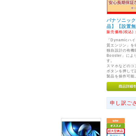
平成28年10月21日に発生し
災された皆様に心よりお見舞い
パナソニック V
心よりお祈り申し上げます。
品】【設置
ヤマト運輸の被害は軽微とのこ
販売価格(税込)
いただいております。
「Dynamic
質エンジン」を備
2017年06月19日
独自設計の有機E
Booster」
<重要>ヤマト運輸宅配便の
す。
2017年6月19日よりヤマト運
スマホなどのコ
ボタンを押して
詳しくはヤマト運輸HPでご確認
製品を操作可能
2017年6月19日以降配送分
は、新しい時間指定に変更して
せ。
申し訳ご
2017年06月22日
<重要>弊社メールアドレス
お客様よりメールが届かないと
[info@digi-style.jp] → [o