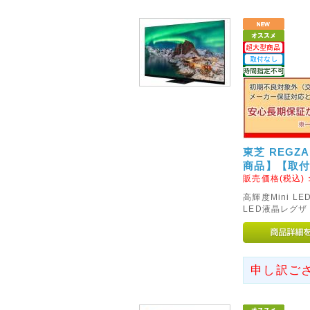
外となります。
当店での交換やご返金、修理等
注意くださいませ。
初期不良を含め商品に不具合等が
センターへご連絡をお願いいた
2014年08月01日
◇当店お振込先銀行の取り扱
誠に勝手ながら、お振込先の「三
東芝 REGZ
て取り扱いを終了とさせていた
商品】【取
い。
販売価格(税込)
以降にご注文のお客様は「楽天
高輝度Mini 
ださいませ。
LED液晶レグザ
2013年02月15日
◇【時間指定不可】商品の新
申し訳ご
ヤマト便配送の大型商品(46イ
につきまして、時間指定のご希
たに【時間指定不可】商品とし