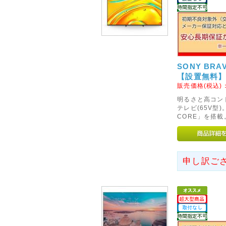
2012年03月30日
◇来店引取りにつきまして◇
当店はインターネット通信販売
来店引取りを行っておりません
SONY BRA
2012年03月30日
【設置無料
◇ご入力頂きまますメールア
販売価格(税込)
ヤフー様のフリーメール(ドメインが@y
明るさと高コント
テレビ(65V型)
頂いておりますお客様へはご注
CORE」を搭載
事例を確認しております。
お手数ですがヤフー様のフリー
ますようよろしくお願いいたし
申し訳ご
2012年03月30日
◇◆◇正式オープンいたしま
いらっしゃいませ! ご来店あり
一人暮らしからオフィスなどさ
するデジタルグッズをご家庭へ