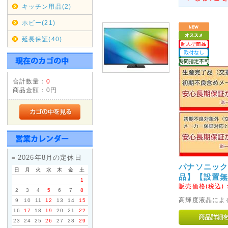
キッチン用品(2)
自動返信メール・お問い合わせ
ホビー(21)
ざいますが、メールアドレスの
延長保証(40)
それでも届かない場合は、電話
2016年06月16日
合計数量：
0
◇信越・北陸・四国への送料
商品金額：
0円
ヤマト運輸の運賃改定にともない
(新潟県、長野県)・北陸(富山県
県、愛媛県、高知県)への基本送
ぜひ、ご利用くださいませ。
2014年03月21日
2026年8月の定休日
パナソニック V
◇消費税率変更につきまして
日
月
火
水
木
金
土
品】【設置
1
2014年4月1日以降ご注文いた
販売価格(税込)
2
3
4
5
6
7
8
変更いたします。
高輝度液晶によ
9
10
11
12
13
14
15
2014年3月31日までにサイ
16
17
18
19
20
21
22
消費税率5%の税込価格でご購
23
24
25
26
27
28
29