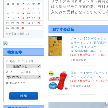
リサイクル回収オプション再開
日
月
火
水
木
金
土
は大型商品をご注文の際、有料
1
2
3
4
5
入のみの受付となりますのでご注
6
7
8
9
10
11
12
13
14
15
16
17
18
19
2021年01月11日
20
21
22
23
24
25
26
27
28
29
30
佐川急便一部地域配送停止に
※赤字は休業日です
天候不良による配送の遅延につ
ノートン 360 デラックス
部地域で発送遅延・停止が発生
ュリティソフト(最新)|3年
くださいませ。
版|オンラインコード
版|Win/Mac/iOS/Andro
販売価格(税込)：
10,800
2020年09月04日
台数限定販売
商品カテゴリから選ぶ
台風10号の影響による荷物
ヤマトホームコンビニエンス・
メーカーから選ぶ
日本ファイヤープロテクト
連絡がございましたのでご注文
クシーシンプル FP-S
販売価格(税込)：
5,940 
ヤマトホームコンビニエンス
商品名を入力
数量限定大特価!
※大型・超大型商品対象
宮城県・鹿児島県全域 9月5日(土
佐賀県・大分県・熊本県全域 9月6