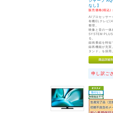
シャープ AQU
誠に勝手ながら、土・日・祝は
なし】
させていただきます。
販売価格(税込)
各種、お問い合わせにつきまし
AIプロセッサー
有機ELテレビ(
ルにて送信くださいませ。
整理。
※随時、ご返信を行わせていた
映像と音の一体感
います。
SYSTEM PL
る。
※初期不良につきましては、お
録画番組を時短
だく場合もございます。
録再機能が充実
なお、発送は通常どおり行って
タンド」を採用
2015年02月20日
◇北海道・東北・沖縄・離島
申し訳ご
方法につきまして◇
ヤマト運輸の手数料および、保
り北海道・東北・沖縄・離島へ
濯機、冷蔵庫、マッサージチェ
更させていただきます。大変恐
さいませ。