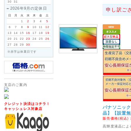
※当店は2014年4月1日以降
30
31
価格表示を継続いたします!
2026年9月の定休日
申し訳ご
日
月
火
水
木
金
土
2012年05月15日
1
2
3
4
5
6
7
8
9
10
11
12
◇Apple社製パソコンに対
13
14
15
16
17
18
19
ご要望いただいておりました「Appl
20
21
22
23
24
25
26
フォーアクシデント」の販売を開
27
28
29
30
メーカー保証が1年以上ついた、M
※赤字は休業日です
ト・タブレット・デスクトップ)を対
TV・iphone・iPadの3G
2014年04月11日
<重要>ソニーパーソナルコンピ
支店のご案内
お願い
2014年2月に発売しましたソニーパ
クレジット決済はコチラ！
において、設計生産委託先から
パナソニック V
キャッシュレス対象店
合により、当該バッテリーパッ
品】【設置
販売価格(税込)
能性があることが判明いたしま
高輝度液晶によ