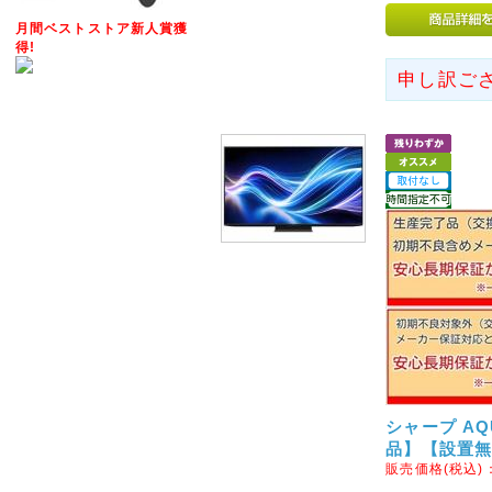
2012年07月20日
月間ベストストア新人賞獲
◇営業完全再開のお知らせ◇
得!
このたびは弊社が委託しており
申し訳ご
障害の影響により、お客様には
りお詫び申し上げます。
また、心配や励ましの言葉をお
かげをもちまして、新規ウェブ
せていただく運びとなりました
今後も変わらぬご愛顧のほど宜
2014年05月17日
◇モルファンブロックの取り
ヨーロッパ・アメリカで数々の
イギリスからやって来たモルフ
ん。はるかに創造的で楽しさが
優れた教育向けの組み立てブロ
シャープ AQU
MORPHUN JAPAN AG
品】【設置
の販売を実現いたしました。
販売価格(税込)