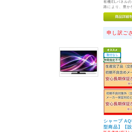
有機ELパネル
路により、豊か
2016年05月20日
◇初期不良対象外メーカーの
5月23日より、ケルヒャー社の
申し訳ご
ます。
当店での交換やご返金、修理等
注意くださいませ。
初期不良を含め商品に不具合等
ートセンターへご連絡をお願い
2013年05月10日
◇au(ezweb)携帯をご利用
au(ezweb)携帯をご利用の
い事例が多数発生しております
ご確認をお願いいたします
2015年01月17日
シャープ AQU
◇阪神・淡路大震災から20
型商品】【