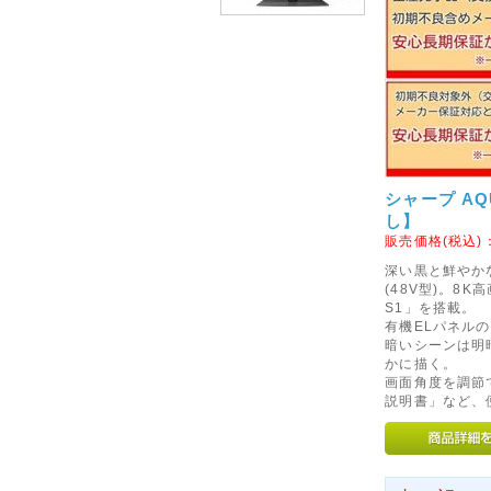
ダイソン株式会社は、弊社製品ダイソン
ル)AM04および AM05につ
発生したため、ユーザーの皆様
および改善対策に関するご案内
2015年08月24日
◇初期不良対象外メーカーの
シャープ AQU
9月1日より、マイクロソフト
し】
なります。
販売価格(税込)
当店での交換やご返金、修理等
深い黒と鮮やか
注意くださいませ。
(48V型)。8K
S1」を搭載。
初期不良を含め商品に不具合等
有機ELパネルの輝
サポートセンターへご連絡をお
暗いシーンは明
かに描く。
2016年04月25日
画面角度を調節
説明書」など、
◇定休日のお知らせ◇
5月8日より、毎週日曜を定休日
お電話やメールでのお問い合わ