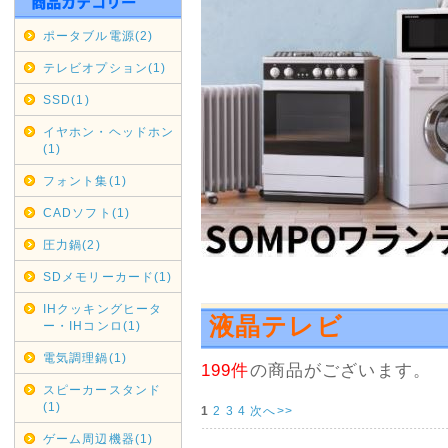
福岡県・長崎県 全域 9月6日(日
ポータブル電源(2)
期間変更の可能性もございます
テレビオプション(1)
佐川急便の集荷・配達停止期間
SSD(1)
通常商品対象
イヤホン・ヘッドホン
(1)
九州全域 9月5日(土)～9月6日(
フォント集(1)
中国・四国 9月5日(土)～9月
CADソフト(1)
期間変更の可能性もございます
圧力鍋(2)
SDメモリーカード(1)
2020年07月16日
沖縄・北海道・離島の代引き
IHクッキングヒータ
液晶テレビ
ー・IHコンロ(1)
本日2020/07/16をもちま
せていただきます。
電気調理鍋(1)
199件
の商品がございます。
縄・北海道・離島からのご注文
スピーカースタンド
送料金負担が看過できない状況
(1)
1
2
3
4
次へ>>
その為上記地域からの代引きで
ゲーム周辺機器(1)