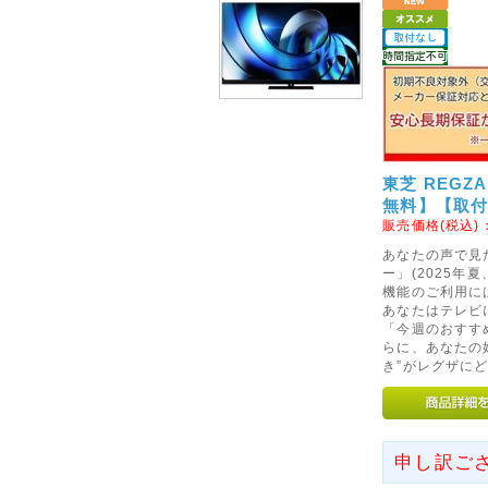
ります。
当店での交換やご返金、修理等
注意くださいませ。
初期不良を含め商品に不具合等
ポートセンターへご連絡をお願
2015年01月26日
東芝 REGZ
◇北海道、東北、沖縄県及び
無料】【取
につきまして◇
販売価格(税込)
ヤマト運輸の家財便(引越便)の
あなたの声で見
分より、北海道、沖縄県及び一
ー」(2025
のとおりに改定させていただき
機能のご利用に
あなたはテレビ
北海道へのお届けは8,000円、
「今週のおすす
離島へのお届けは10,000円
らに、あなたの
き”がレグザに
が、ご理解、ご了承くださいま
2013年01月20日
◇初期不良対象外メーカーの
申し訳ご
2月1日より、ASUS社(エイス