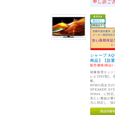
ますので、ご了承くださいませ
申し訳ご
2016年01月29日
<重要>Surface Pro を対
交換について
Microsoft Surface Pr
質問の答えが記載されております。お
交換対象品である場合は、無償
き、お手続きくださいませ。
シャープ AQU
商品】【設
2014年04月09日
販売価格(税込)
<重要>Windows XP の
画像処理エンジン「
Windows XP のサポート
レビ(55V型)。
載。
ています。
80Wの高出力
2014年4月8日(米国時間)以
SPEAKER S
けることは、PCの脆弱性を解
Atmos」に対応
見たい番組が重
キュリティ上、危険な状態にな
力に対応し、快
最新環境への移行をご検討くだ