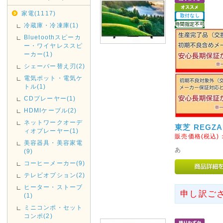
通規制がございます。その為2019
家電(1117)
は、翌着指定をされましても届
冷蔵庫・冷凍庫(1)
がございましたのでご指定され
Bluetoothスピーカ
お、時間指定も出来ませんので
ー・ワイヤレススピ
ーカー(1)
2019年05月07日
シェーバー替え刃(2)
みずほ銀行取扱い終了のお知
電気ポット・電気ケ
トル(1)
みずほ銀行取扱い終了いたしま
CDプレーヤー(1)
ご利用ください。
HDMIケーブル(2)
2019年04月12日
ネットワークオーデ
東芝 REGZA
ィオプレーヤー(1)
GWの休業日
販売価格(税込)
美容器具・美容家電
GW中は休業日が増えておりま
あ
(9)
さい。
コーヒーメーカー(9)
休業日は完全休業となりますの
テレビオプション(2)
お急ぎの方は、早めのご入金・
ヒーター・ストーブ
申し訳ご
(1)
2018年11月14日
ミニコンポ・セット
コンポ(2)
店休日