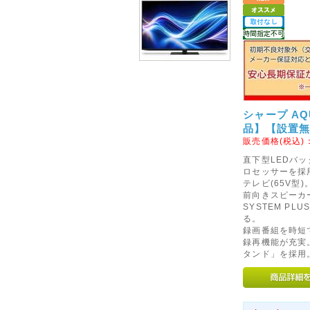
シャープ AQU
品】【設置
販売価格(税込)
直下型LEDバッ
ロセッサーを採用
テレビ(65V型)
前向きスピーカーに
SYSTEM PL
る。
録画番組を時短
録再機能が充実
タンド」を採用