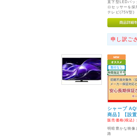
2014年09月29日
直下型LEDバッ
ロセッサーを採用
◇代金引換手数料と基本送料
テレビ(75V型)
10月1日ご注文分より、「代金
行わせていただきます。
なにとぞご理解のほど、よろし
申し訳ご
2015年08月27日
<重要>富士通ノートパソコ
いて
富士通社製ノートパソコンに搭
された一部のバッテリパックに
れがあることがわかりました。
テリパックの交換・回収を自主
2016年06月16日
シャープ AQU
◇関東への送料改定につきま
商品】【設
販売価格(税込)
ヤマト運輸の運賃改定にともない
明暗豊かな映像
(茨城県、栃木県、群馬県、埼玉
路
の基本送料が「無料」となりま