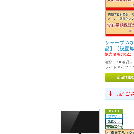
2015年10月13日
◇Firefoxブラウザでのご
現在、Firefoxブラウザでご
の表示エラーを確認しておりま
エラーが解消しないようでございました
のご利用をお願いいたします。
シャープ AQU
品】【設置
2013年09月22日
販売価格(税込)
◇送料の改定につきまして◇
種類 : 4K液晶
ライトタイプ :
このたび運送会社の運賃改定に
ました。
お届けの地域別に新たに設定が
認ください。
申し訳ご
大変恐縮ではございますが、ご
2014年03月19日
<重要>Dyson Hot + Co
AM05
製品自主回収および製品改善