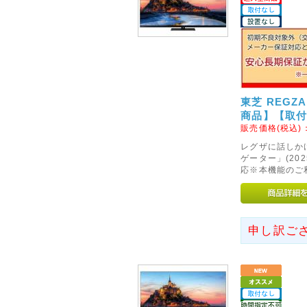
東芝 REGZ
商品】【取
販売価格(税込)
レグザに話しか
ゲーター」(2
応※本機能のご
申し訳ご