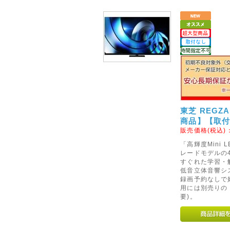
2012年11月05日
◇配達日のご希望指定期間の
本日、朝11時以降のご注文よ
たのでご注意ください。
「代金引換」でのご注文の場合は
は9日間まで)、
「銀行振り込み」のご注文の場合
ます。
東芝 REGZ
※「代金引換」で7日間(【超大
商品】【取
できなくなりましたので、その
販売価格(税込)
いいたします。
「高輝度Mini
レードモデルの4K
2014年05月28日
すぐれた学習・
低音立体音響シ
<重要>パナソニックノート
録画予約なしで
収のお知らせ
用には別売りの
要)。
パナソニック社が2011年4月か
パソコンの一部の機種およびオ
ーパックにおいて、製造上の不