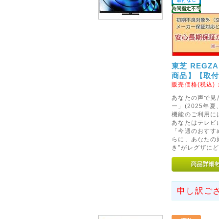
意ください。
[info]の部分が各キャリア様
とが増えてまいりましたので今
た。
お客様にはご迷惑をお掛けいた
東芝 REGZ
商品】【取
2014年07月19日
販売価格(税込)
◇当店お振込先銀行の取り扱
あなたの声で見
ー」(2025
7月22日ご注文分より、当店お
機能のご利用に
いたします。
あなたはテレビ
これに伴い、誠に勝手ながら、現
「今週のおすす
らに、あなたの
は、7月31日ご注文分にて取り
き”がレグザに
からずご了承くださいませ。
※なお、「楽天銀行」は引き続
2015年01月07日
申し訳ご
◇初期不良対象外メーカーの
1月13日より、パナソニック社