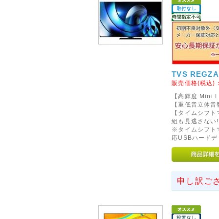
該当商品の時間指定はご選択い
さい。
また、通常商品(表記なし)、【
すので、個別に購入手続きをお
合は、ご注文それぞれに手数料
2014年08月19日
TVS REGZ
販売価格(税込)
◇当店お振込先銀行の取り扱
【高輝度 Min
8月25日ご注文分より、当店お
【重低音立体音
たします。
【タイムシフト
組も見逃さない!
「三井住友銀行」「楽天銀行」
※タイムシフト
※「三菱東京UFJ銀行」は7月
応USBハード
2013年02月20日
◇ご注文の前に!!(当店から
申し訳ご
フリーメール(Yahoo)、ocnメ
は、当店からのメールがお届け
ちらをご参照いただき、受信設